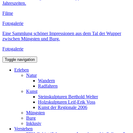
Jahreszeiten.
Filme
Fotogalerie
Eine Sammlung schöner Impressionen aus dem Tal der Wupper
zwischen Müngsten und Burg.
Fotogalerie
Toggle navigation
Erleben
Natur
Wandern
Radfahren
Kunst
Steinskulpturen Berthold Welter
Holzskulpturen Leif-Erik Voss
Kunst der Regionale 2006
Müngsten
Burg
Inklusiv
Verstehen