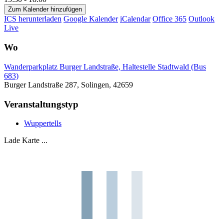
Zum Kalender hinzufügen
ICS herunterladen
Google Kalender
iCalendar
Office 365
Outlook
Live
Wo
Wanderparkplatz Burger Landstraße, Haltestelle Stadtwald (Bus
683)
Burger Landstraße 287, Solingen, 42659
Veranstaltungstyp
Wuppertells
Lade Karte ...