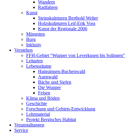
Wandern
Radfahren
Kunst
Steinskulpturen Berthold Welter
Holzskulpturen Leif-Erik Voss
Kunst der Regionale 2006
Müngsten
Burg
Inklusiv
Verstehen
FFH-Gebiet “Wupper von Leverkusen bis Solingen”
Leitarten
Lebensräume
Hainsimsen-Buchenwald
Auenwald
Bäche und Siefen
Die Wupper
Felsen
Klima und Böden
Geschichte
Forschung und Gebiets-Entwicklung
Lehrmaterial
Projekt Bergisches Habitat
Veranstaltungen
Service