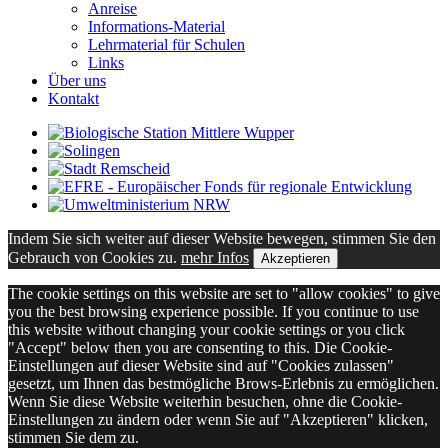
Anreise
Informations-Material
Lehrmaterial für Schulen
Links
Über uns
Kontakt
Indem Sie sich weiter auf dieser Website bewegen, stimmen Sie den
Gebrauch von Cookies zu.
mehr Infos
Akzeptieren
The cookie settings on this website are set to "allow cookies" to give
you the best browsing experience possible. If you continue to use
this website without changing your cookie settings or you click
"Accept" below then you are consenting to this. Die Cookie-
Einstellungen auf dieser Website sind auf "Cookies zulassen"
gesetzt, um Ihnen das bestmögliche Brows-Erlebnis zu ermöglichen.
Wenn Sie diese Website weiterhin besuchen, ohne die Cookie-
Einstellungen zu ändern oder wenn Sie auf "Akzeptieren" klicken,
stimmen Sie dem zu.