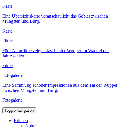
Karte
Eine Übersichtskarte veranschaulicht das Gebiet zwischen
Müngsten und Burg.
Karte
Filme
Fünf Naturfilme zeigen das Tal der Wupper im Wandel der
Jahreszeiten.
Filme
Fotogalerie
Eine Sammlung schöner Impressionen aus dem Tal der Wupper
zwischen Müngsten und Burg.
Fotogalerie
Toggle navigation
Erleben
Natur