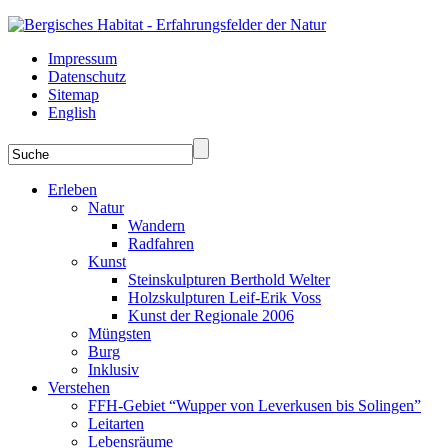
Impressum
Datenschutz
Sitemap
English
Erleben
Natur
Wandern
Radfahren
Kunst
Steinskulpturen Berthold Welter
Holzskulpturen Leif-Erik Voss
Kunst der Regionale 2006
Müngsten
Burg
Inklusiv
Verstehen
FFH-Gebiet “Wupper von Leverkusen bis Solingen”
Leitarten
Lebensräume